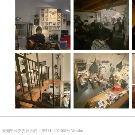
HOME
/
NEWS
/
ARCHIVE
/
MOVIES /
ACCESS
/
mail:
vousho@gmail.com
​Tel: 070-5258-1958
OPEN
愛知県公安委員会許可第5414302400号 ​Vousho